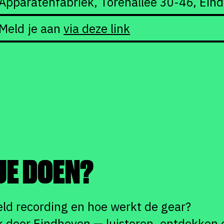
Apparatenfabriek, Torenallee 30-46, Ein
Meld je aan
via deze link
JE DOEN?
field recording en hoe werkt de gear?
k door Eindhoven — luisteren, ontdekke