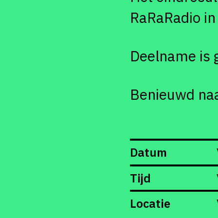
RaRaRadio in 
Deelname is g
Benieuwd naa
Datum
Tijd
Locatie