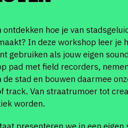
en ontdekken hoe je van stads­­gelu
maakt? In deze workshop leer je h
nt gebruiken als jouw eigen soun
p pad met field recorders, nemen
in de stad en bouwen daarmee onz
 track. Van straatrumoer tot crea
ziek worden.
taat presenteren we in een eigen