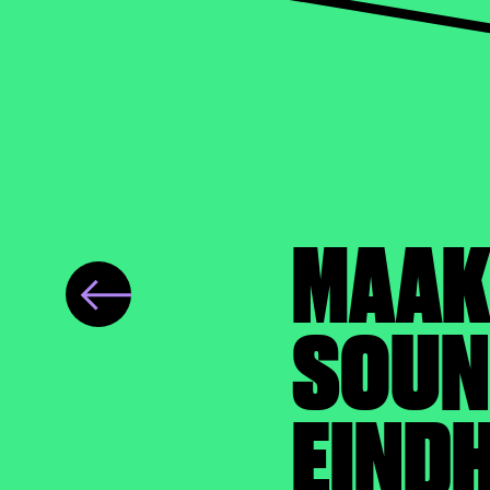
MAAK 
SOUN
EIND