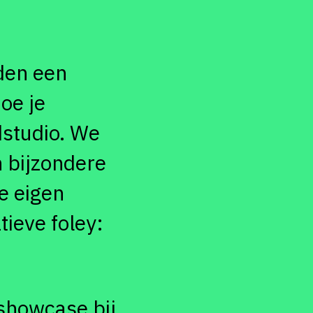
iden een
oe je
dstudio. We
 bijzondere
e eigen
tieve foley:
 showcase bij