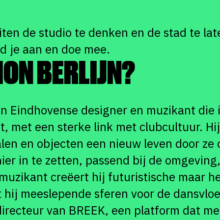
iten de studio te denken en de stad te lat
eld je aan en doe mee.
GION BERLIJN?
een Eindhovense designer en muzikant die 
, met een sterke link met clubcultuur. Hi
len en objecten een nieuw leven door ze 
er in te zetten, passend bij de omgeving,
 muzikant creëert hij futuristische maar 
hij meeslepende sferen voor de dansvloer
 directeur van BREEK, een platform dat m