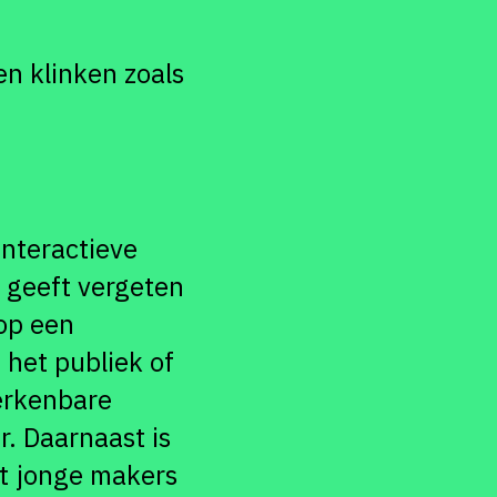
en klinken zoals
interactieve
j geeft vergeten
op een
 het publiek of
herkenbare
. Daarnaast is
et jonge makers