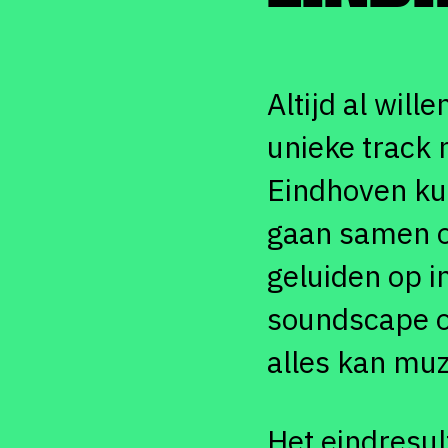
Altijd al will
unieke track 
Eindhoven ku
gaan samen o
geluiden op 
soundscape of
alles kan mu
Het eindresul