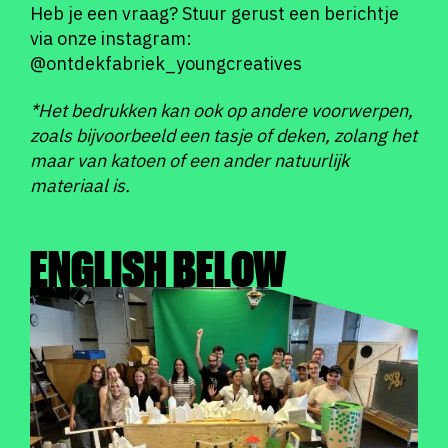
Heb je een vraag? Stuur gerust een berichtje
via onze instagram:
@ontdekfabriek_youngcreatives
*Het bedrukken kan ook op andere voorwerpen,
zoals bijvoorbeeld een tasje of deken, zolang het
maar van katoen of een ander natuurlijk
materiaal is.
ENGLISH BELOW