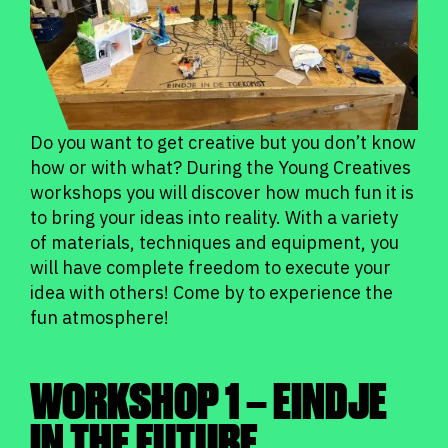
Do you want to get creative but you don’t know
how or with what? During the Young Creatives
workshops you will discover how much fun it is
to bring your ideas into reality. With a variety
of materials, techniques and equipment, you
will have complete freedom to execute your
idea with others! Come by to experience the
fun atmosphere!
WORKSHOP 1 – EINDJE
IN THE FUTURE