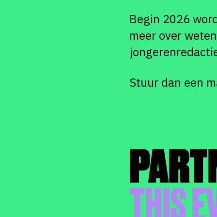
Begin 2026 wordt
meer over weten 
jongerenredacti
Stuur dan een m
PART
THIS E