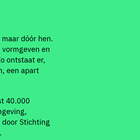
, maar dóór hen.
n, vormgeven en
 ontstaat er,
n, een apart
st 40.000
mgeving,
 door Stichting
.