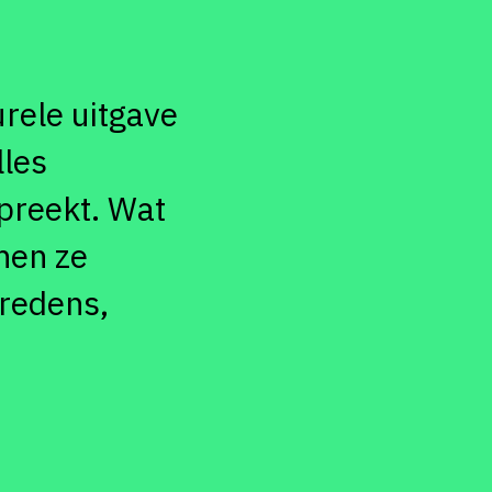
urele uitgave
lles
preekt. Wat
nen ze
tredens,