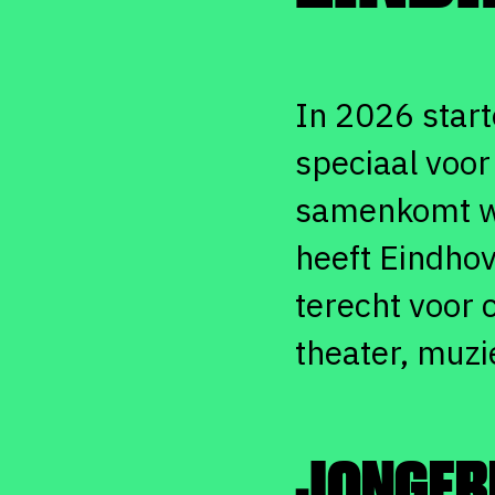
In 2026 start
speciaal voor
samenkomt wa
heeft Eindho
terecht voor 
theater, muzi
JONGER