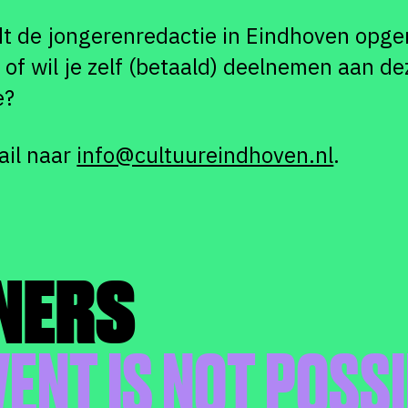
 de jongerenredactie in Eindhoven opgeri
of wil je zelf (betaald) deelnemen aan de
e?
ail naar
info@cultuureindhoven.nl
.
NERS
VENT IS NOT POSS