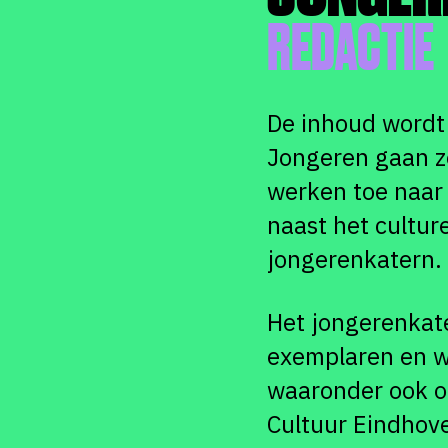
REDACTIE
De inhoud wordt 
Jongeren gaan ze
werken toe naar 
naast het cultur
jongerenkatern.
Het jongerenkate
exemplaren en w
waaronder ook op
Cultuur Eindhov