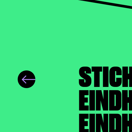
STIC
EINDH
EIND