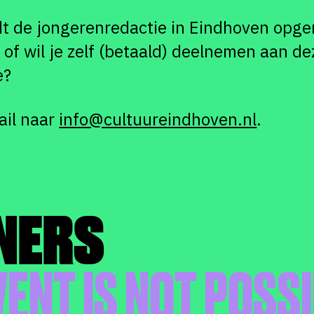
 de jongerenredactie in Eindhoven opgeri
of wil je zelf (betaald) deelnemen aan de
e?
ail naar
info@cultuureindhoven.nl
.
NERS
VENT IS NOT POSS