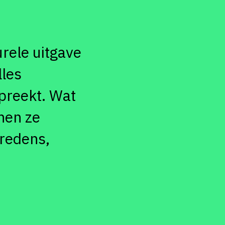
urele uitgave
lles
preekt. Wat
nen ze
tredens,