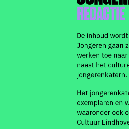
REDACTIE
De inhoud wordt 
Jongeren gaan ze
werken toe naar 
naast het cultur
jongerenkatern.
Het jongerenkate
exemplaren en w
waaronder ook op
Cultuur Eindhov