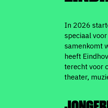
In 2026 start
speciaal voor
samenkomt wa
heeft Eindho
terecht voor 
theater, muzi
JONGER