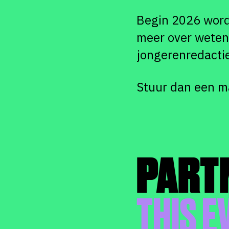
Begin 2026 wordt
meer over weten 
jongerenredacti
Stuur dan een m
PART
THIS E