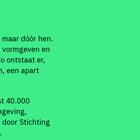
, maar dóór hen.
n, vormgeven en
 ontstaat er,
n, een apart
st 40.000
mgeving,
 door Stichting
.