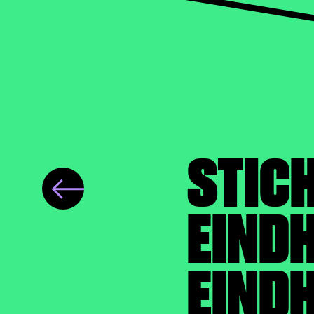
STIC
EINDH
EIND