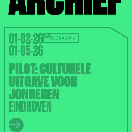
01-02-26
PROGRAMMA
01-05-26
PILOT: CULTURELE
UITGAVE VOOR
JONGEREN
EINDHOVEN